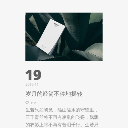
19
2019-11
岁月的经筒不停地摇转
815
生若只如初见，隔山隔水的守望里，
三千青丝将不再有凌乱的飞扬，飘飘
的衣衫上将不再有苦泪千行。生若只