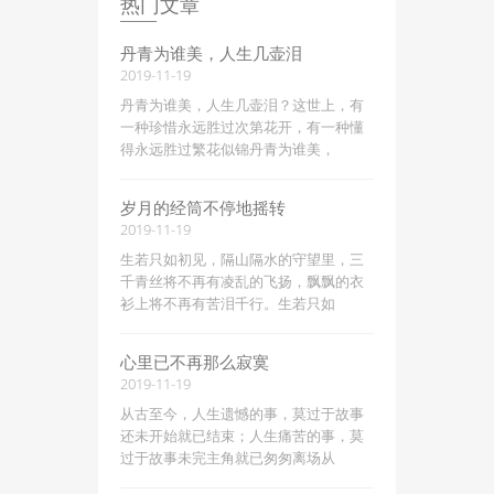
热门文章
丹青为谁美，人生几壶泪
2019-11-19
丹青为谁美，人生几壶泪？这世上，有
一种珍惜永远胜过次第花开，有一种懂
得永远胜过繁花似锦丹青为谁美，
岁月的经筒不停地摇转
2019-11-19
生若只如初见，隔山隔水的守望里，三
千青丝将不再有凌乱的飞扬，飘飘的衣
衫上将不再有苦泪千行。生若只如
心里已不再那么寂寞
2019-11-19
从古至今，人生遗憾的事，莫过于故事
还未开始就已结束；人生痛苦的事，莫
过于故事未完主角就已匆匆离场从