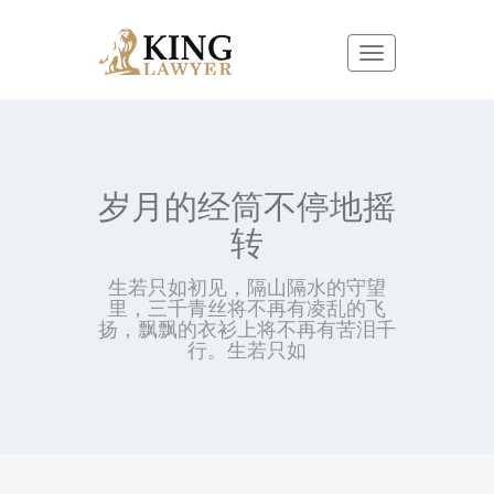
岁月的经筒不停地摇
转
生若只如初见，隔山隔水的守望
里，三千青丝将不再有凌乱的飞
扬，飘飘的衣衫上将不再有苦泪千
行。生若只如